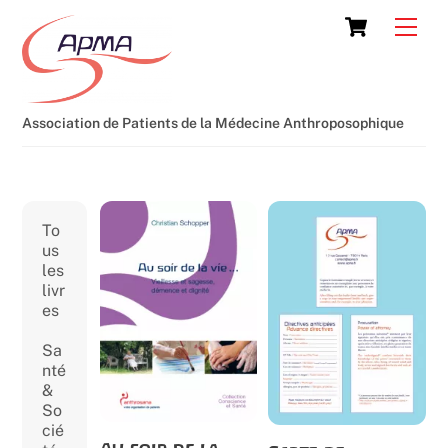
Skip
Cart
Men
to
content
Association de Patients de la Médecine Anthroposophique
To
us
les
livr
es
Sa
nté
&
So
cié