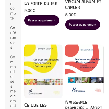
Viscum album et
La force du gui
n
cancer
co
9,00
€
mp
5,00
€
te
Passer au paiement
Passer au paiement
Co
nfé
ren
ce
s
Co
m
ma
nd
er
se
s
mé
dic
am
Naissance
Ce que les
ent
planifiée – Mort