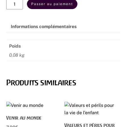
quantité
Passer au paiement
de
Naissance
planifiée
Informations complémentaires
-
Mort
Poids
organisée
0,08 kg
Produits similaires
Venir au monde
Valeurs et périls pour