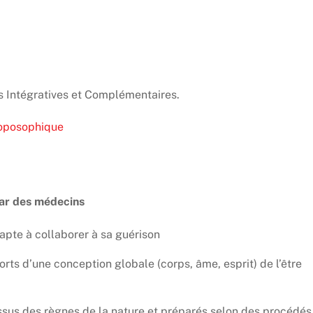
s Intégratives et Complémentaires.
roposophique
ar des médecins
 apte à collaborer à sa guérison
ports d’une
conception globale (corps, âme, esprit) de l’être
ssus des règnes de la nature
et préparés selon des procédés