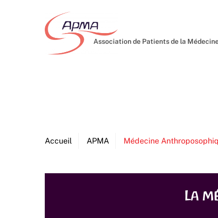
Skip
to
content
Association de Patients de la Médeci
Accueil
APMA
Médecine Anthroposophi
La m