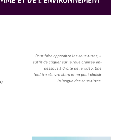
omme et de l’environnement
Pour faire apparaître les sous-titres, il
suffit de cliquer sur la roue crantée en-
dessous à droite de la vidéo. Une
fenêtre s’ouvre alors et on peut choisir
te
la langue des sous-titres
.