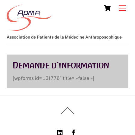
Skip
Cart
Men
to
content
Association de Patients de la Médecine Anthroposophique
Demande d’information
[wpforms id= »31776″ title= »false »]
Back
To
Top