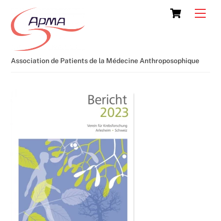
Skip
Cart
Men
to
content
Association de Patients de la Médecine Anthroposophique