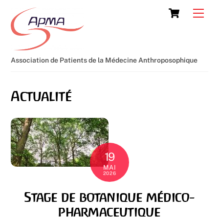
Skip
Cart
Men
to
content
Association de Patients de la Médecine Anthroposophique
Actualité
19
MAI
2026
Stage de botanique médico-
pharmaceutique