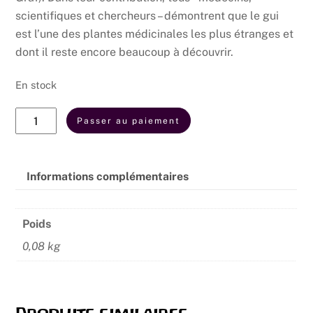
scientifiques et chercheurs – démontrent que le gui
est l’une des plantes médicinales les plus étranges et
dont il reste encore beaucoup à découvrir.
En stock
quantité
Passer au paiement
de
La
force
Informations complémentaires
du
gui
Poids
0,08 kg