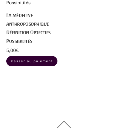
La médecine
anthroposophique
Définition Objectifs
Possibilités
5,00
€
Passer au paiement
Back
To