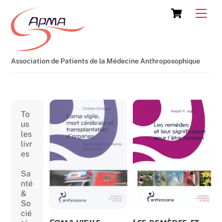
Skip
Cart
Men
to
content
Association de Patients de la Médecine Anthroposophique
To
us
les
livr
es
Sa
nté
&
So
cié