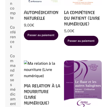
n
co
Automédication
La compétence
mp
naturelle
du patient (Livre
te
numérique)
9,00
€
Co
5,00
€
nfé
Passer au paiement
ren
Passer au paiement
ce
s
Co
m
ma
nd
er
se
s
Ma relation à la
mé
nourriture
dic
(Livre
am
numérique)
ent