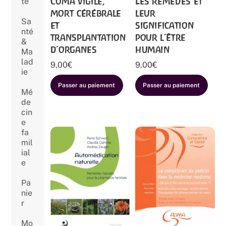
Coma vigile,
Les remèdes et
té
mort cérébrale
leur
Sa
et
signification
nté
transplantation
pour l’être
&
d’organes
humain
Ma
lad
9,00
€
9,00
€
ie
Passer au paiement
Passer au paiement
Mé
de
cin
e
fa
mil
ial
e
Pa
nie
r
Mo