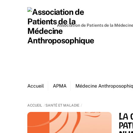
Skip
to
content
Association de Patients de la Médeci
Accueil
APMA
Médecine Anthroposophi
ACCUEIL
SANTÉ ET MALADIE
La 
pat