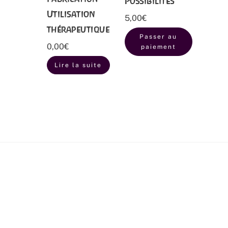
Possibilités
Utilisation
5,00
€
thérapeutique
Passer au
0,00
€
paiement
Lire la suite