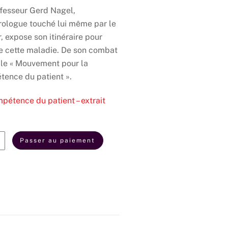
fesseur Gerd Nagel,
ologue touché lui même par le
, expose son itinéraire pour
e cette maladie. De son combat
 le « Mouvement pour la
ence du patient ».
pétence du patient – extrait
té
Passer au paiement
tence
t