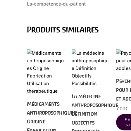
numér
La-compétence-du-patient
Produits similaires
Psych
pour 
La médecine
et ad
Médicaments
anthroposophique
7,00
€
anthroposophiques
Définition
Pa
Origine
Objectifs
pa
Fabrication