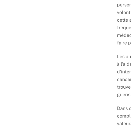
person
volont
cette 
fréque
médeci
faire 
Les au
à l’ai
d’inte
cancer
trouve
guéris
Dans c
complé
valeur