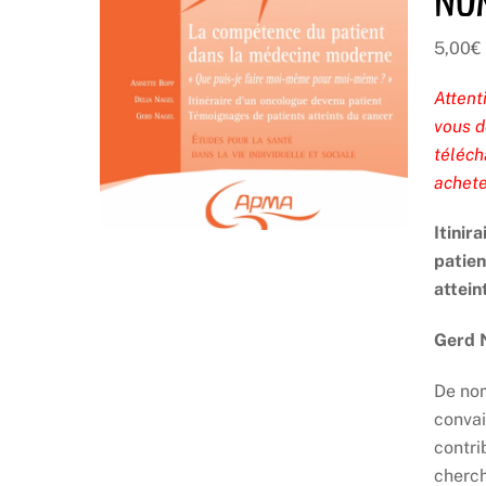
nu
5,00
€
Attent
vous d
téléch
achete
Itinir
patien
attein
Gerd 
De nom
convai
contri
cherch