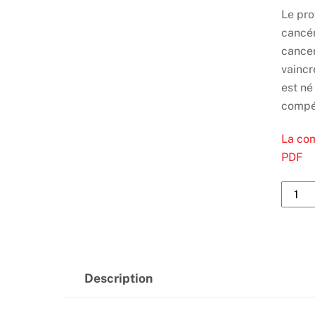
Le pro
cancér
cancer
vaincr
est né
compét
La com
PDF
quanti
de
La
compé
du
Description
patien
(Livre