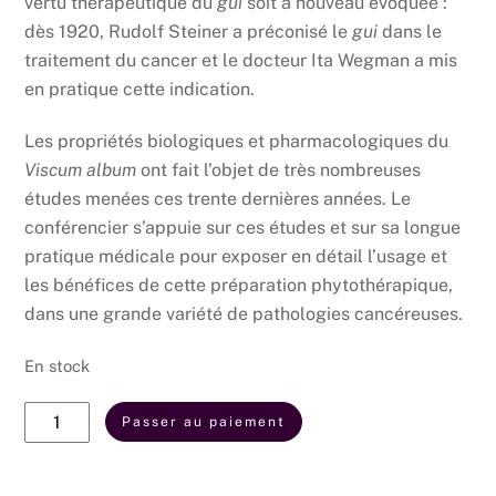
vertu thérapeutique du
gui
soit à nouveau évoquée :
dès 1920, Rudolf Steiner a préconisé le
gui
dans le
traitement du cancer et le docteur Ita Wegman a mis
en pratique cette indication.
Les propriétés biologiques et pharmacologiques du
Viscum album
ont fait l’objet de très nombreuses
études menées ces trente dernières années. Le
conférencier s’appuie sur ces études et sur sa longue
pratique médicale pour exposer en détail l’usage et
les bénéfices de cette préparation phytothérapique,
dans une grande variété de pathologies cancéreuses.
En stock
quantité
Passer au paiement
de
Viscum