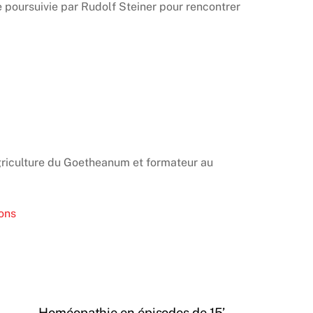
 poursuivie par Rudolf Steiner pour rencontrer
agriculture du Goetheanum et formateur au
ons
Homéopathie en épisodes de 15’