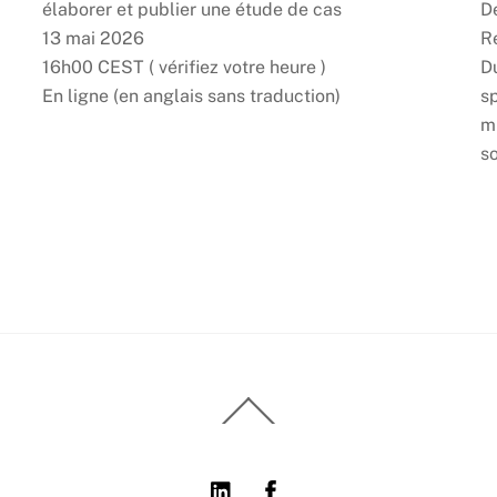
élaborer et publier une étude de cas
D
13 mai 2026
Ré
16h00 CEST ( vérifiez votre heure )
Du
En ligne (en anglais sans traduction)
sp
m
so
Back
To
Top