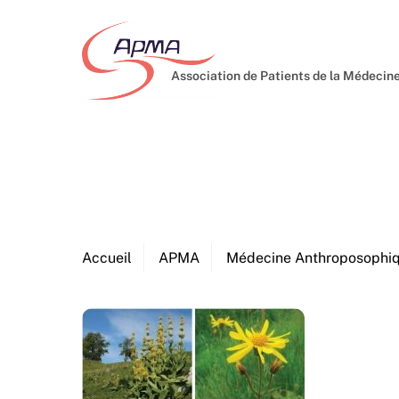
Skip
to
content
Association de Patients de la Médeci
Accueil
APMA
Médecine Anthroposophi