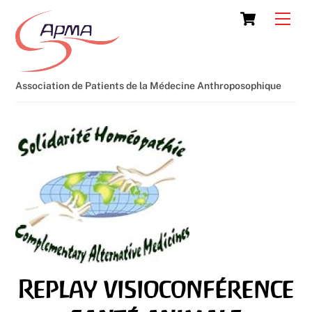
Skip
Cart
Men
to
content
Association de Patients de la Médecine Anthroposophique
Replay visioconférence