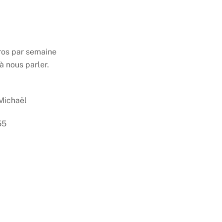
ros par semaine
à nous parler.
 Michaël
55