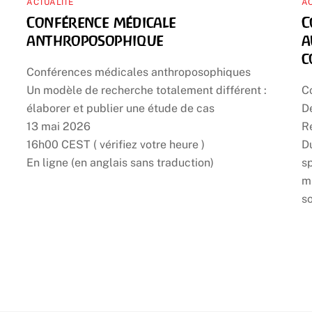
ACTUALITÉ
AC
Conférence médicale
C
anthroposophique
a
c
Conférences médicales anthroposophiques
Un modèle de recherche totalement différent :
C
élaborer et publier une étude de cas
D
13 mai 2026
Ré
16h00 CEST ( vérifiez votre heure )
Du
En ligne (en anglais sans traduction)
sp
m
so