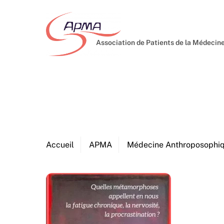
Skip
to
content
Association de Patients de la Médeci
Accueil
APMA
Médecine Anthroposophi