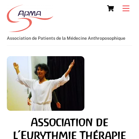
Skip
Cart
Men
to
content
Association de Patients de la Médecine Anthroposophique
Association de
l’Eurythmie Thérapie