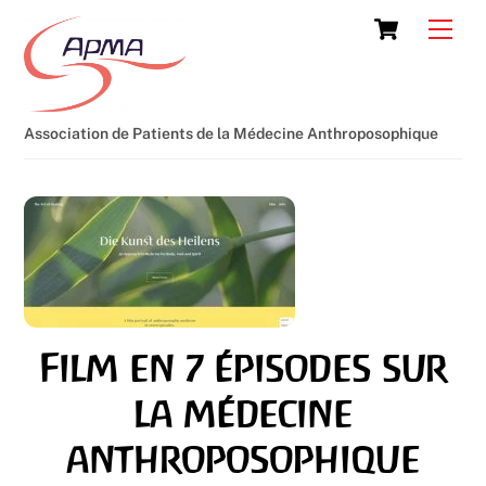
Skip
Cart
Men
to
content
Association de Patients de la Médecine Anthroposophique
Film en 7 épisodes sur
la médecine
anthroposophique