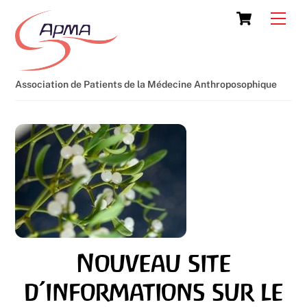
Skip
Cart
Men
to
content
Association de Patients de la Médecine Anthroposophique
Nouveau site
d’informations sur le