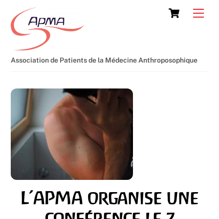
Skip
Cart
Men
to
content
Association de Patients de la Médecine Anthroposophique
L’APMA organise une
conférence le 7