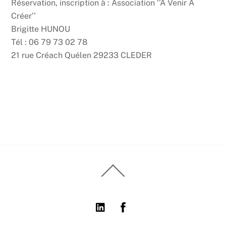
Réservation, inscription à : Association ‘’A Venir A
Créer’’
Brigitte HUNOU
Tél : 06 79 73 02 78
21 rue Créach Quélen 29233 CLEDER
Back
To
Top