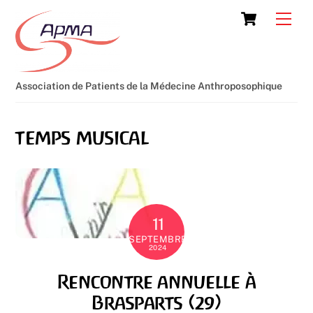
Skip
Cart
Men
to
content
Association de Patients de la Médecine Anthroposophique
temps musical
11
SEPTEMBRE
2024
Rencontre annuelle à
Brasparts (29)