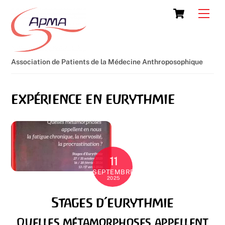
Skip
Cart
Men
to
content
Association de Patients de la Médecine Anthroposophique
expérience en eurythmie
11
SEPTEMBRE
2025
Stages d’eurythmie
Quelles métamorphoses appellent