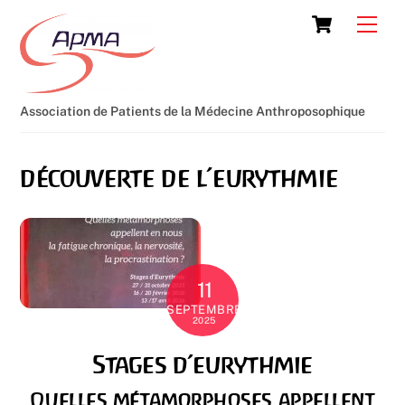
Skip
Cart
Men
to
content
Association de Patients de la Médecine Anthroposophique
découverte de l’eurythmie
11
SEPTEMBRE
2025
Stages d’eurythmie
Quelles métamorphoses appellent