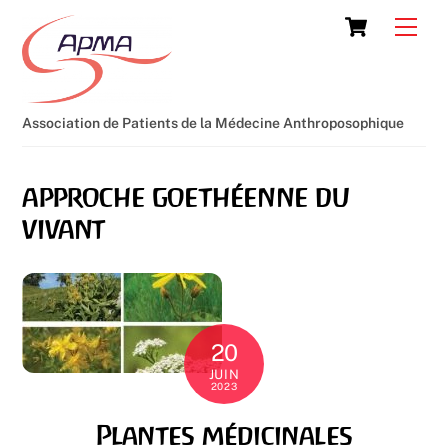
Skip
Cart
Men
to
content
Association de Patients de la Médecine Anthroposophique
approche goethéenne du
vivant
20
JUIN
2023
Plantes médicinales