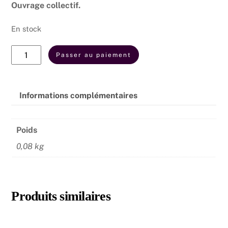
Ouvrage collectif.
En stock
quantité
Passer au paiement
de
Le
médicament
Informations complémentaires
issu
de
Poids
l’orientation
médicale
0,08 kg
anthroposophique
Produits similaires