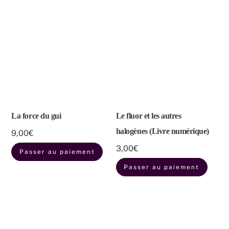
La force du gui
Le fluor et les autres
halogènes (Livre numérique)
9,00
€
3,00
€
Passer au paiement
Passer au paiement