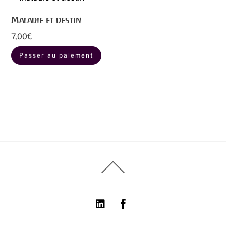
Maladie et destin
7,00
€
Passer au paiement
Back
To
Top