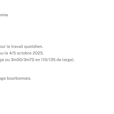
thmie
ur le travail quotidien.
vu le 4/5 octobre 2025.
rge ou 3m50/3m70 en 110/135 de large).
age bourbonnais.