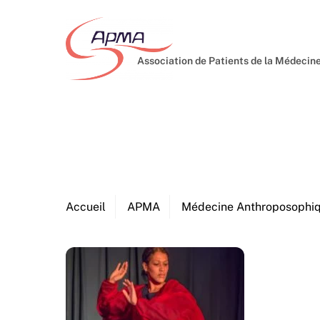
Skip
to
content
Association de Patients de la Médeci
Accueil
APMA
Médecine Anthroposophi