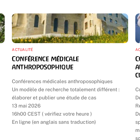
ACTUALITÉ
AC
Conférence médicale
C
anthroposophique
a
c
Conférences médicales anthroposophiques
Un modèle de recherche totalement différent :
C
élaborer et publier une étude de cas
D
13 mai 2026
Ré
16h00 CEST ( vérifiez votre heure )
Du
En ligne (en anglais sans traduction)
sp
m
so