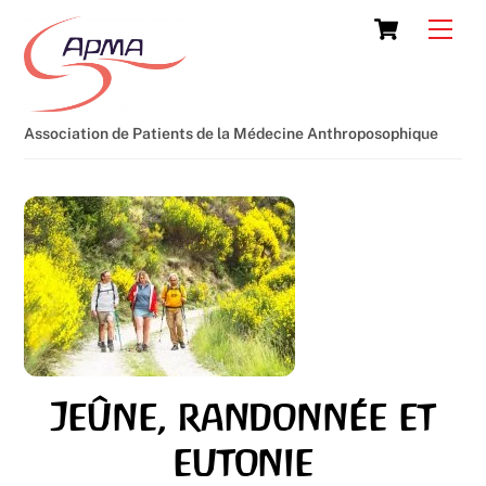
Skip
Cart
Men
to
content
Association de Patients de la Médecine Anthroposophique
Jeûne, randonnée et
eutonie