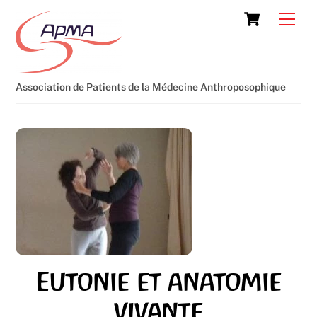
Skip
Cart
Men
to
content
Association de Patients de la Médecine Anthroposophique
Eutonie et anatomie
vivante