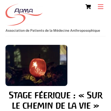
Skip
Cart
Men
to
content
Association de Patients de la Médecine Anthroposophique
Stage féerique : « Sur
le chemin de la vie »