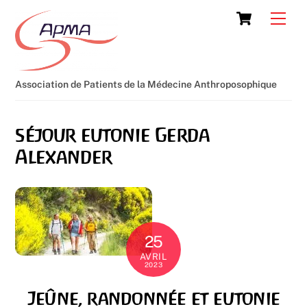
Skip
Cart
Men
to
content
Association de Patients de la Médecine Anthroposophique
séjour eutonie Gerda
Alexander
25
AVRIL
2023
Jeûne, randonnée et eutonie