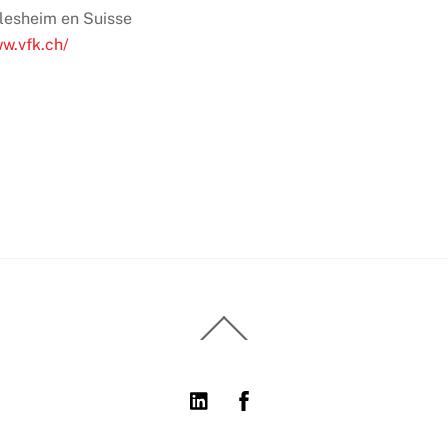
rlesheim en Suisse
ww.vfk.ch/
Back
To
Top