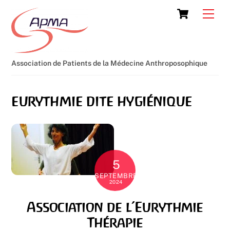
Skip
Cart
Men
to
content
Association de Patients de la Médecine Anthroposophique
eurythmie dite hygiénique
5
SEPTEMBRE
2024
Association de l’Eurythmie
Thérapie