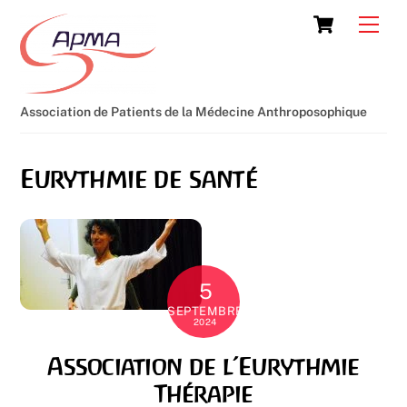
Skip
Cart
Men
to
content
Association de Patients de la Médecine Anthroposophique
Eurythmie de santé
5
SEPTEMBRE
2024
Association de l’Eurythmie
Thérapie