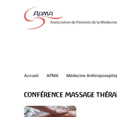
Skip
to
content
Association de Patients de la Médeci
Accueil
APMA
Médecine Anthroposophi
conférence massage théra