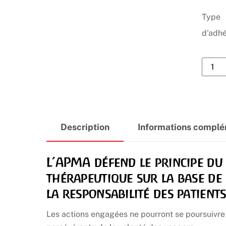
Type
d'adhé
quanti
de
Adhés
à
l'APM
Description
Informations complé
L’APMA défend le principe du 
thérapeutique sur la base de 
la responsabilité des patients
Les actions engagées ne pourront se poursuivre