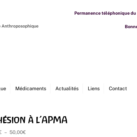
Permanence téléphonique du M
ne Anthroposophique
Bonne
que
Médicaments
Actualités
Liens
Contact
ésion à l’APMA
Plage
€
–
50,00
€