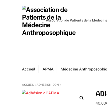
Skip
to
content
Association de Patients de la Médeci
Accueil
APMA
Médecine Anthroposophi
ACCUEIL
ADHESION-DON
Adh
40,00