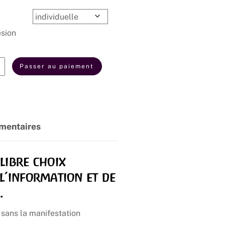
de
prix :
40,00€
sion
à
50,00€
té
Passer au paiement
ion
A
mentaires
libre choix
l’information et de
.
 sans la manifestation