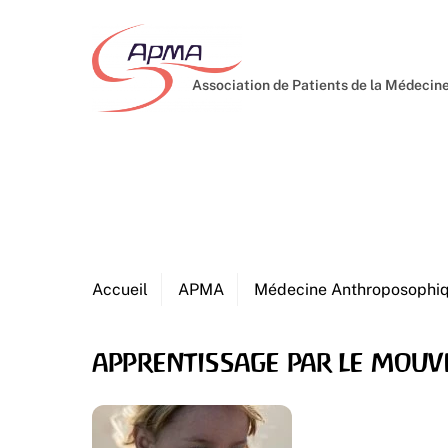
Skip
to
content
Association de Patients de la Médeci
Accueil
APMA
Médecine Anthroposophi
apprentissage par le mou