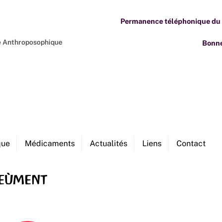
Permanence téléphonique du M
ne Anthroposophique
Bonne
que
Médicaments
Actualités
Liens
Contact
veùment