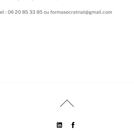
l : 06 20 85 33 85 ou formasecratriat@gmail.com
Back
To
Top