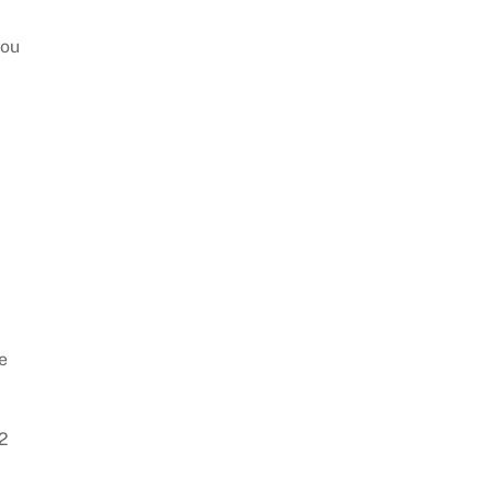
 ou
e
 2