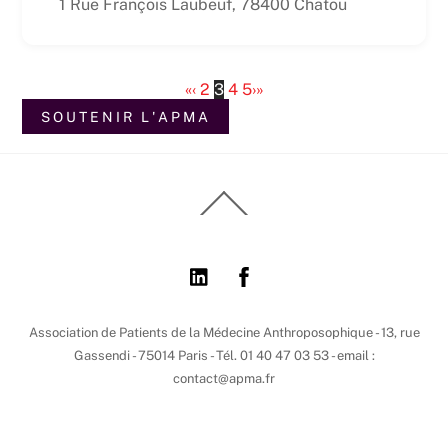
1 Rue François Laubeuf, 78400 Chatou
«
‹
2
3
4
5
›
»
SOUTENIR L'APMA
Back
To
Top
Association de Patients de la Médecine Anthroposophique - 13, rue
Gassendi - 75014 Paris - Tél. 01 40 47 03 53 - email :
contact@apma.fr