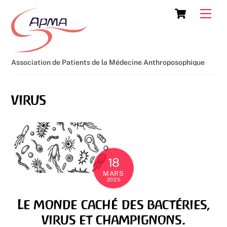
Skip
Cart
Men
to
content
Association de Patients de la Médecine Anthroposophique
virus
18
MARS
2025
Le monde caché des bactéries,
virus et champignons.