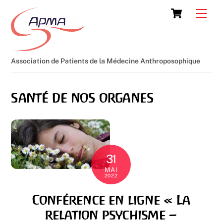
Skip
Cart
Men
to
content
Association de Patients de la Médecine Anthroposophique
santé de nos organes
31
MAI
2022
Conférence en ligne « La
relation psychisme –