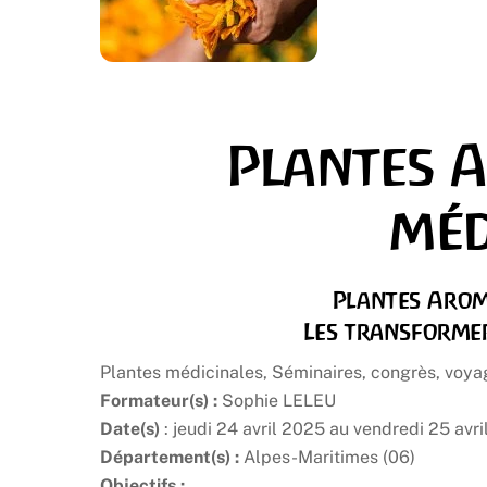
Plantes 
méd
Plantes Arom
Les transformer
Plantes médicinales, Séminaires, congrès, voya
Formateur(s) :
Sophie LELEU
Date(s)
: jeudi 24 avril 2025 au vendredi 25 avr
Département(s) :
Alpes-Maritimes (06)
Objectifs :