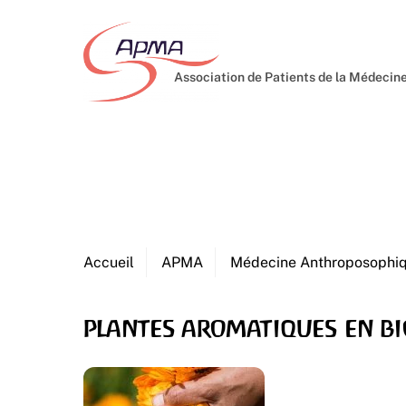
Skip
to
content
Association de Patients de la Médeci
Accueil
APMA
Médecine Anthroposophi
plantes aromatiques en b