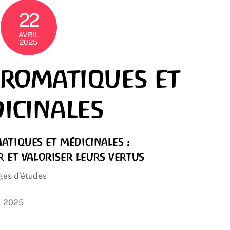
22
AVRIL
2025
Aromatiques et
icinales
atiques et médicinales :
 et valoriser leurs vertus
ges d’études
il 2025