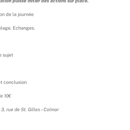
ation puisse initier des actions sur place.
ion de la journée
Delage. Echanges.
le sujet
t conclusion
de 10€
, rue de St. Gilles – Colmar