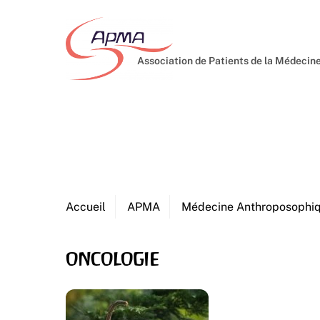
Skip
to
content
Association de Patients de la Médeci
Accueil
APMA
Médecine Anthroposophi
oncologie