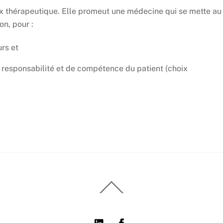
ix thérapeutique. Elle promeut une médecine qui se mette au
on, pour :
urs et
e responsabilité et de compétence du patient (choix
Back
To
Top