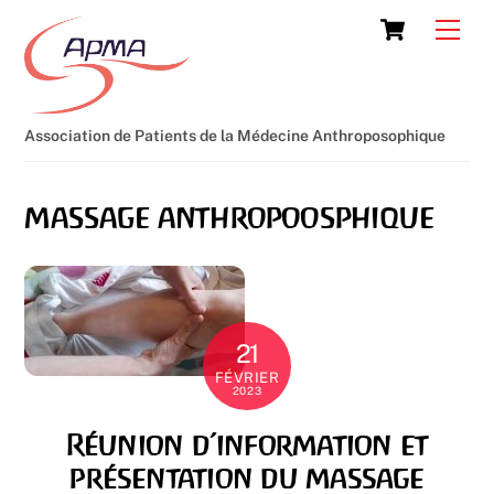
Skip
Cart
Men
to
content
Association de Patients de la Médecine Anthroposophique
massage anthropoosphique
21
FÉVRIER
2023
Réunion d’information et
présentation du massage