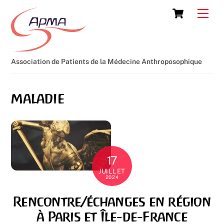
Skip
Cart
Men
to
content
Association de Patients de la Médecine Anthroposophique
maladie
17
JUILLET
2024
Rencontre/échanges en région
à Paris et Île-de-France