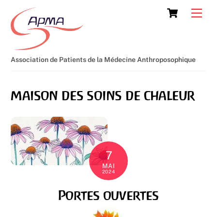
Skip
Cart
Men
to
content
Association de Patients de la Médecine Anthroposophique
maison des soins de chaleur
7
MAI
2024
Portes ouvertes