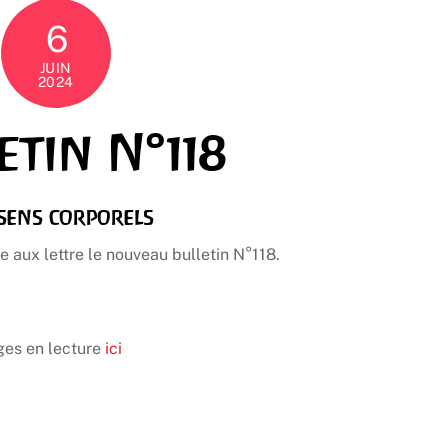
6
JUIN
2024
etin N°118
 sens corporels
e aux lettre le nouveau bulletin N°118.
ages en lecture
ici