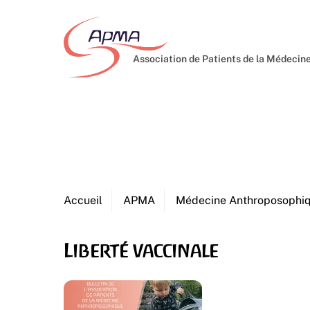
Skip
to
content
Association de Patients de la Médeci
Accueil
APMA
Médecine Anthroposophi
Liberté vaccinale