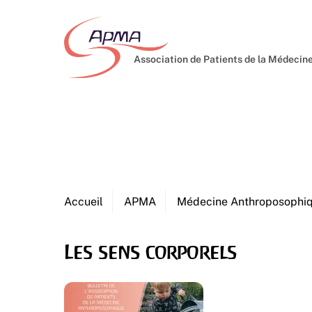
Skip
to
content
Association de Patients de la Médeci
Accueil
APMA
Médecine Anthroposophi
Les sens corporels