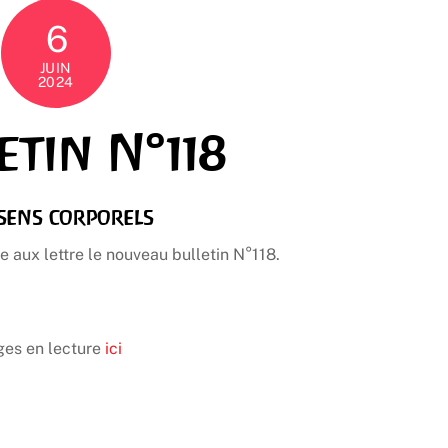
6
JUIN
2024
etin N°118
 sens corporels
e aux lettre le nouveau bulletin N°118.
ages en lecture
ici