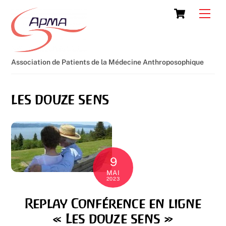
Skip
Cart
Men
to
content
Association de Patients de la Médecine Anthroposophique
les douze sens
9
MAI
2023
Replay Conférence en ligne
« Les douze sens »