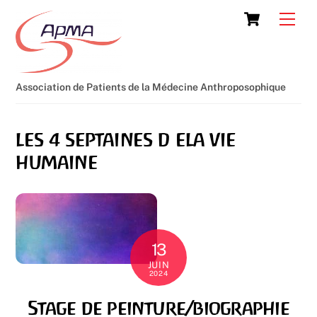
Skip
Cart
Men
to
content
Association de Patients de la Médecine Anthroposophique
les 4 septaines d ela vie
humaine
13
JUIN
2024
Stage de peinture/biographie