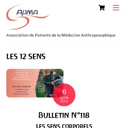
Skip
Cart
Men
to
content
Association de Patients de la Médecine Anthroposophique
les 12 sens
6
JUIN
2024
Bulletin N°118
Les sens corporels