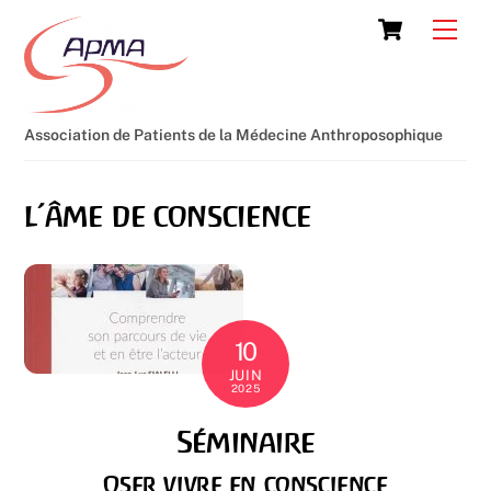
Skip
Cart
Men
to
content
Association de Patients de la Médecine Anthroposophique
l’âme de conscience
10
JUIN
2025
Séminaire
Oser vivre en conscience