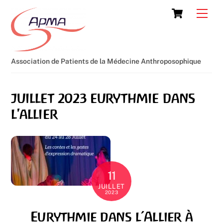
Skip
Cart
Men
to
content
Association de Patients de la Médecine Anthroposophique
juillet 2023 eurythmie dans
l'allier
11
JUILLET
2023
Eurythmie dans l’Allier à