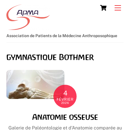
Skip
Cart
Men
to
content
Association de Patients de la Médecine Anthroposophique
gymnastique Bothmer
4
FÉVRIER
2026
Anatomie osseuse
Galerie de Paléontologie et d’Anatomie comparée au