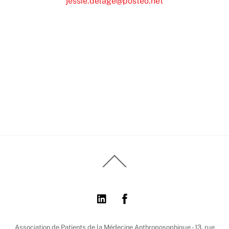
jessie.delage@posteo.net
Back
To
Top
Association de Patients de la Médecine Anthroposophique - 13, rue